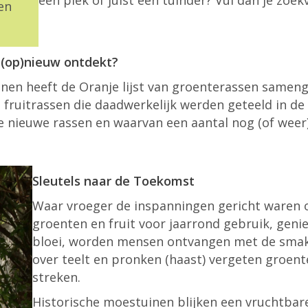
een plek of juist een tuinder? Vul dan je zoe
en
 (op)nieuw ontdekt?
en heeft de Oranje lijst van groenterassen sameng
n fruitrassen die daadwerkelijk werden geteeld in de
e nieuwe rassen en waarvan een aantal nog (of weer
Sleutels naar de Toekomst
Waar vroeger de inspanningen gericht waren o
groenten en fruit voor jaarrond gebruik, geni
bloei, worden mensen ontvangen met de smake
over teelt en pronken (haast) vergeten groen
streken.
Historische moestuinen blijken een vruchtba