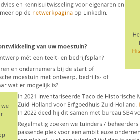
dvies en kennisuitwisseling voor eigenaren en
 meer op de
netwerkpagina
op LinkedIn.
He
ontwikkeling van uw moestuin?
Hi
ontwerp mét een teelt- en bedrijfsplan?
ren en ondernemers bij de start of
ische moestuin met ontwerp, bedrijfs- of
ar wat er mogelijk is?
In 2021 inventariseerde Taco de Historisch
Zuid-Holland voor Erfgoedhuis Zuid-Holland.
 we
In 2022 deed hij dit samen met bureau SB4 vo
er
Regelmatig zoeken we tuinders / beheerders v
passende plek voor een ambitieuze onderneme
op