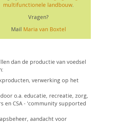
multifunctionele landbouw
.
Vragen?
Mail
Maria van Boxtel
llen dan de productie van voedsel
m:
ekproducten, verwerking op het
door o.a. educatie, recreatie, zorg,
s en CSA - 'community supported
hapsbeheer, aandacht voor