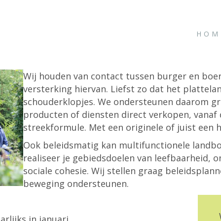
HOM
Wij houden van contact tussen burger en boer
versterking hiervan. Liefst zo dat het plattel
schouderklopjes. We ondersteunen daarom gr
producten of diensten direct verkopen, vanaf d
streekformule. Met een originele of juist een 
Ook beleidsmatig kan multifunctionele landbo
realiseer je gebiedsdoelen van leefbaarheid,
sociale cohesie. Wij stellen graag beleidsplann
beweging ondersteunen.
rlijks in januari,