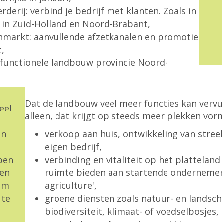
rderij: verbind je bedrijf met klanten. Zoals in
f in Zuid-Holland en Noord-Brabant,
nmarkt: aanvullende afzetkanalen en promotie
,
ifunctionele landbouw provincie Noord-
Dat de landbouw veel meer functies kan vervu
eel
alleen, dat krijgt op steeds meer plekken vor
en
verkoop aan huis, ontwikkeling van stre
eigen bedrijf,
pen
verbinding en vitaliteit op het platteland 
men
ruimte bieden aan startende ondernemer
 om
agriculture',
 te
groene diensten zoals natuur- en landsc
biodiversiteit, klimaat- of voedselbosjes,