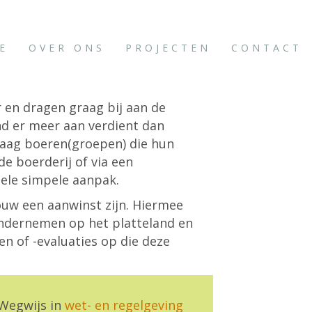
E
OVER ONS
PROJECTEN
CONTACT
 en dragen graag bij aan de
and er meer aan verdient dan
aag boeren(groepen) die hun
e boerderij of via een
hele simpele aanpak.
uw een aanwinst zijn. Hiermee
 ondernemen op het platteland en
en of -evaluaties op die deze
Wegwijs in
wet- en regelgeving